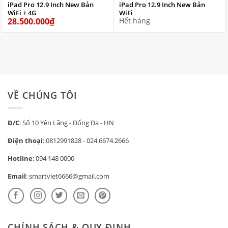
iPad Pro 12.9 Inch New Bản
iPad Pro 12.9 Inch New Bản
WiFi + 4G
WiFi
28.500.000
₫
Hết hàng
VỀ CHÚNG TÔI
Đ/C
: Số 10 Yên Lãng - Đống Đa - HN
Điện thoại
:
0812991828
-
024.6674.2666
Hotline
:
094 148 0000
Email
:
smartviet6666@gmail.com
CHÍNH SÁCH & QUY ĐỊNH