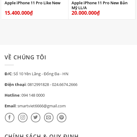
Apple iPhone 11 Pro Like New
Apple iPhone 11 Pro New Bản
Mỹ LL/A
15.400.000
₫
20.000.000
₫
VỀ CHÚNG TÔI
Đ/C
: Số 10 Yên Lãng - Đống Đa - HN
Điện thoại
:
0812991828
-
024.6674.2666
Hotline
:
094 148 0000
Email
:
smartviet6666@gmail.com
CHÍNH SÁCH & QUY ĐỊNH