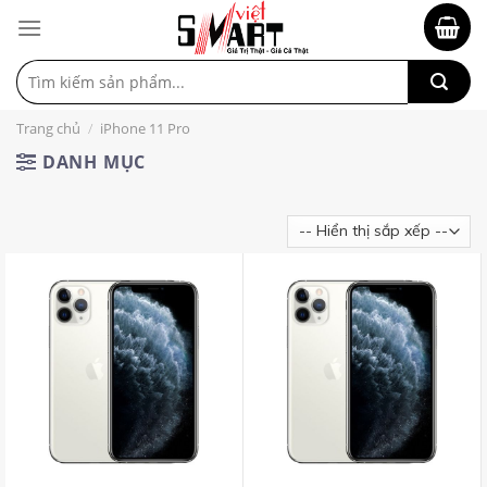
Tìm
kiếm:
Trang chủ
/
iPhone 11 Pro
DANH MỤC