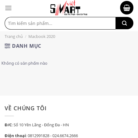
Tìm
kiếm:
Trang chủ
/
Macbook 2020
DANH MỤC
Không có sản phẩm nào
VỀ CHÚNG TÔI
Đ/C
: Số 10 Yên Lãng - Đống Đa - HN
Điện thoại
:
0812991828
-
024.6674.2666