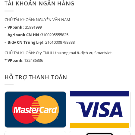
TÀI KHOẢN NGÂN HÀNG
CHỦ TÀI KHOẢN: NGUYỄN VĂN NAM
–
VPbank
: 35991999
–
Agribank CN HN
:3100205555825
–
Bidv CN Trung Liệ
t: 21610008798888
CHỦ TÀI KHOẢN: Cty TNHH thương mại & dịch vụ Smartviet.
*
VPbank
: 132486336
HỖ TRỢ THANH TOÁN