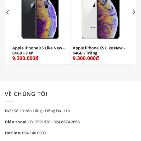
w -
Apple iPhone XS Like New -
Apple iPhone XS Like New -
App
64GB - Đen
64GB - Trắng
64G
9.300.000
₫
9.300.000
₫
9.
VỀ CHÚNG TÔI
Đ/C
: Số 10 Yên Lãng - Đống Đa - HN
Điện thoại
:
0812991828
-
024.6674.2666
Hotline
:
094 148 0000