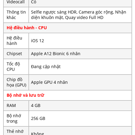
Videocall
Có
Thông tin
Selfie ngược sáng HDR, Camera góc rộng, Nhận
khác
diện khuôn mặt, Quay video Full HD
Hệ điều hành - CPU
Hệ điều
iOS 12
hành
Chipset
Apple A12 Bionic 6 nhân
Tốc độ
Đang cập nhật
CPU
Chip đồ
Apple GPU 4 nhân
họa (GPU)
Bộ nhớ và lưu trữ
RAM
4 GB
Bộ nhớ
256 GB
trong
Thẻ nhớ
Không