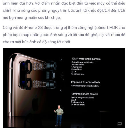
ảnh hiện đại hơn. Với điểm nhấn đặc biệt đến từ việc máy có thể điều
chỉnh khả năng xóa phông ngay trên bức ảnh từ khẩu độ f/1.4 đến f/16
mà bạn mong muốn sau khi chụp.
Cùng với đó iPhone XS được trang bị thêm công nghệ Smart HDR cho
phép bạn chụp những bức ảnh sáng và tối sau đó ghép lại với nhau để
cho ra một bức ảnh có độ sáng tốt nhất.