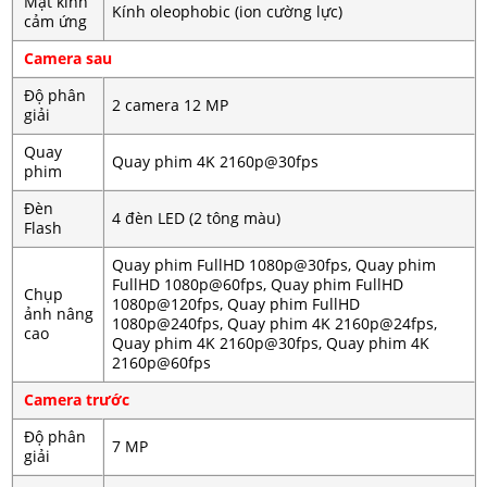
Mặt kính
Kính oleophobic (ion cường lực)
cảm ứng
Camera sau
Độ phân
2 camera 12 MP
giải
Quay
Quay phim 4K 2160p@30fps
phim
Đèn
4 đèn LED (2 tông màu)
Flash
Quay phim FullHD 1080p@30fps, Quay phim
FullHD 1080p@60fps, Quay phim FullHD
Chụp
1080p@120fps, Quay phim FullHD
ảnh nâng
1080p@240fps, Quay phim 4K 2160p@24fps,
cao
Quay phim 4K 2160p@30fps, Quay phim 4K
2160p@60fps
Camera trước
Độ phân
7 MP
giải