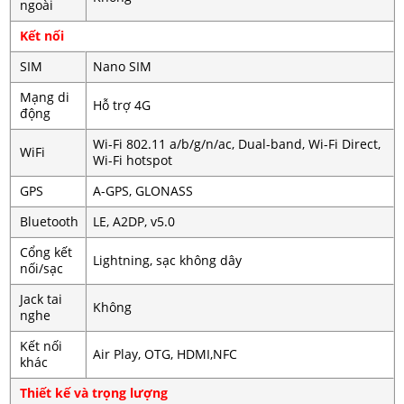
ngoài
Kết nối
SIM
Nano SIM
Mạng di
Hỗ trợ 4G
động
Wi-Fi 802.11 a/b/g/n/ac, Dual-band, Wi-Fi Direct,
WiFi
Wi-Fi hotspot
GPS
A-GPS, GLONASS
Bluetooth
LE, A2DP, v5.0
Cổng kết
Lightning, sạc không dây
nối/sạc
Jack tai
Không
nghe
Kết nối
Air Play, OTG, HDMI,NFC
khác
Thiết kế và trọng lượng