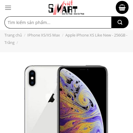
Tìm
kiếm:
Trang chủ
/
IPhone XS/XS Max
/
Apple iPhone XS Like New - 256GB -
Trắng
/