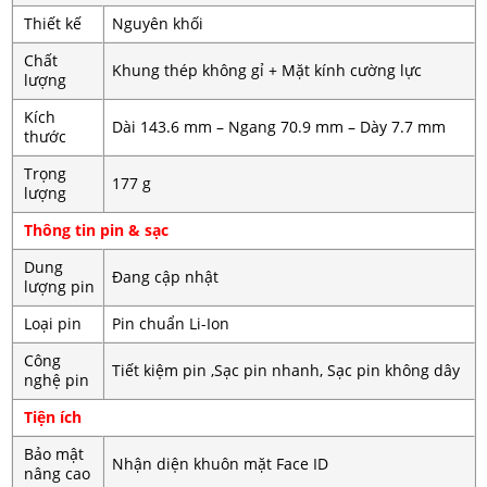
Thiết kế
Nguyên khối
Chất
Khung thép không gỉ + Mặt kính cường lực
lượng
Kích
Dài 143.6 mm – Ngang 70.9 mm – Dày 7.7 mm
thước
Trọng
177 g
lượng
Thông tin pin & sạc
Dung
Đang cập nhật
lượng pin
Loại pin
Pin chuẩn Li-Ion
Công
Tiết kiệm pin ,Sạc pin nhanh, Sạc pin không dây
nghệ pin
Tiện ích
Bảo mật
Nhận diện khuôn mặt Face ID
nâng cao