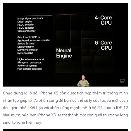
Chưa dừng lại ở đó, iPhone XS còn được tích hợp thêm trí thông minh
nhân tạo giúp tối ưu phần cứng để bạn có thể xử lý các tác vụ một cách
đơn giản nhất. Kết hợp với phần cứng mạnh mẽ là hệ điều hành IOS 12
siêu mượt, hứa hẹn iPhone XS sẽ trở thành một con quái thú trong làng
smartphone hiện nay.