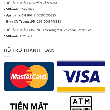
CHỦ TÀI KHOẢN: NGUYỄN VĂN NAM
–
VPbank
: 35991999
–
Agribank CN HN
:3100205555825
–
Bidv CN Trung Liệ
t: 21610008798888
CHỦ TÀI KHOẢN: Cty TNHH thương mại & dịch vụ Smartviet.
*
VPbank
: 132486336
HỖ TRỢ THANH TOÁN