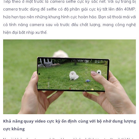
Tiếp theo ở mặt trước là camera selfie cực kỳ sắc nét. Với sự trang bị
camera trước dùng để selfie có độ phân giải cực kỳ tốt lên đến 40MP,
hứa hẹn tạo nên những khung hình cực hoàn hảo. Bạn sẽ thoải mái với
cả tính năng camera sau và trước đều chất lượng, mang công nghệ
hiện đại bắt nhịp xu thế.
Khả năng quay video cực kỳ ổn định cùng với bộ nhớ dung lượng
cực khủng