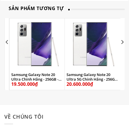
SẢN PHẨM TƯƠNG TỰ
Samsung Galaxy Note 20
Samsung Galaxy Note 20
Sam
n
Ultra Chính Hãng - 256GB -
Ultra 5G Chính Hãng - 256GB
Ult
19.500.000
₫
20.600.000
₫
19
Trắng
- Trắng
Vàn
VỀ CHÚNG TÔI