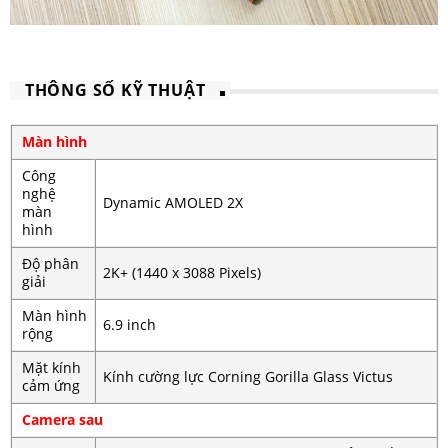
THÔNG SỐ KỸ THUẬT
Màn hình
Công
nghệ
Dynamic AMOLED 2X
màn
hình
Độ phân
2K+ (1440 x 3088 Pixels)
giải
Màn hình
6.9 inch
rộng
Mặt kính
Kính cường lực Corning Gorilla Glass Victus
cảm ứng
Camera sau