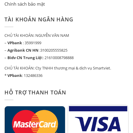
Chính sách bảo mật
TÀI KHOẢN NGÂN HÀNG
CHỦ TÀI KHOẢN: NGUYỄN VĂN NAM
–
VPbank
: 35991999
–
Agribank CN HN
:3100205555825
–
Bidv CN Trung Liệ
t: 21610008798888
CHỦ TÀI KHOẢN: Cty TNHH thương mại & dịch vụ Smartviet.
*
VPbank
: 132486336
HỖ TRỢ THANH TOÁN