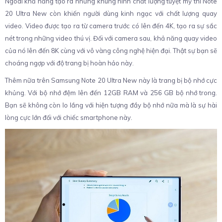
Ngoài khả năng tạo ra những khung hình chất lượng tuyệt mỹ thì Note
20 Ultra New còn khiến người dùng kinh ngạc với chất lượng quay
video. Video được tạo ra từ camera trước có lên đến 4K, tạo ra sự sắc
nét trong những video thú vị. Đối với camera sau, khả năng quay video
của nó lên đến 8K cùng với vô vàng công nghệ hiện đại. Thật sự bạn sẽ
choáng ngợp với độ trang bị hoàn hảo này.
Thêm nữa trên Samsung Note 20 Ultra New này là trang bị bộ nhớ cực
khủng. Với bộ nhớ đệm lên đến 12GB RAM và 256 GB bộ nhớ trong.
Bạn sẽ không còn lo lắng với hiện tượng đầy bộ nhớ nữa mà là sự hài
lòng cực lớn đối với chiếc smartphone này.