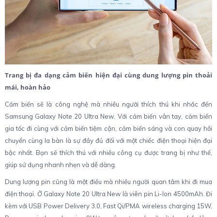
Trang bị đa dạng cảm biến hiện đại cùng dung lượng pin thoải
mái, hoàn hảo
Cảm biến sẽ là công nghệ mà nhiều người thích thú khi nhắc đến
Samsung Galaxy Note 20 Ultra New. Với cảm biến vân tay, cảm biến
gia tốc đi cùng với cảm biến tiệm cận, cảm biến sáng và con quay hồi
chuyển cùng la bàn là sự đầy đủ đối với một chiếc điện thoại hiện đại
bậc nhất. Bạn sẽ thích thú với nhiều công cụ được trang bị như thế,
giúp sử dụng nhanh nhẹn và dễ dàng.
Dung lượng pin cũng là một điều mà nhiều người quan tâm khi đi mua
điện thoại. Ở Galaxy Note 20 Ultra New là viên pin Li-Ion 4500mAh. Đi
kèm với USB Power Delivery 3.0, Fast Qi/PMA wireless charging 15W,