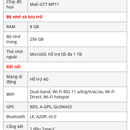
Chip đồ
Mali-G77 MP11
họa
Bộ nhớ và lưu trữ
RAM
8 GB
Bộ nhớ
256 GB
trong
Thẻ nhớ
MicroSD, hỗ trợ tối đa 1 TB
ngoài
Kết nối
Mạng di
Hỗ trợ 4G
động
Dual-band, Wi-Fi 802.11 a/b/g/n/ac/ax, Wi-Fi
WiFi
Direct, Wi-Fi hotspot
GPS
BDS, A-GPS, GLONASS
Bluetooth
LE, A2DP, v5.0
Cổng kết
2 đầu Type-C