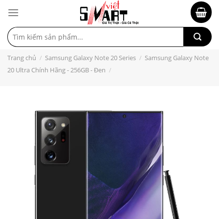
Tìm
kiếm:
Trang chủ
/
Samsung Galaxy Note 20 Series
/
Samsung Galaxy Note
20 Ultra Chính Hãng - 256GB - Đen
/