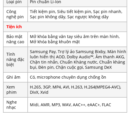
Loại pin
Pin chuẩn Li-Ion
Công
Tiết kiệm pin, Siêu tiết kiệm pin, Sạc pin nhanh,
nghệ pin
Sạc pin không dây, Sạc ngược không dây
Tiện ích
Bảo mật
Mở khóa bằng vân tay siêu âm trên màn hình,
nâng cao
Mở khóa bằng khuôn mặt
Samsung Pay, Trợ lý ảo Samsung Bixby, Màn hình
Tính
luôn hiển thị AOD, Dolby Audio™, Âm thanh AKG,
năng đặc
Chặn tin nhắn, Chuẩn Kháng nước, Chuẩn kháng
biệt
bụi, Đèn pin, Chặn cuộc gọi, Samsung DeX
Ghi âm
Có, microphone chuyên dụng chống ồn
Xem
H.265, 3GP, MP4, AVI, H.263, H.264(MPEG4-AVC),
phim
DivX, Xvid
Nghe
Midi, AMR, MP3, WAV, AAC++, eAAC+, FLAC
nhạc