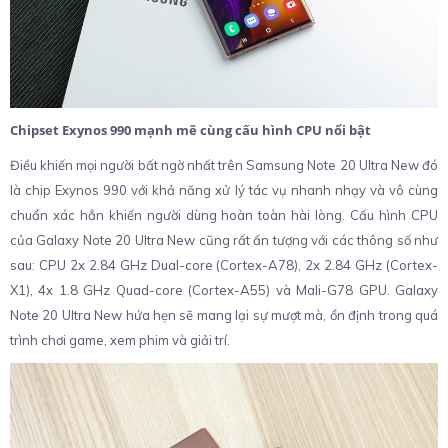
Chipset Exynos 990 mạnh mẽ cùng cấu hình CPU nổi bật
Điều khiến mọi người bất ngờ nhất trên Samsung Note 20 Ultra New đó
là chip Exynos 990 với khả năng xử lý tác vụ nhanh nhạy và vô cùng
chuẩn xác hẳn khiến người dùng hoàn toàn hài lòng. Cấu hình CPU
của Galaxy Note 20 Ultra New cũng rất ấn tượng với các thông số như
sau: CPU 2x 2.84 GHz Dual-core (Cortex-A78), 2x 2.84 GHz (Cortex-
X1), 4x 1.8 GHz Quad-core (Cortex-A55) và Mali-G78 GPU. Galaxy
Note 20 Ultra New hứa hẹn sẽ mang lại sự mượt mà, ổn định trong quá
trình chơi game, xem phim và giải trí.